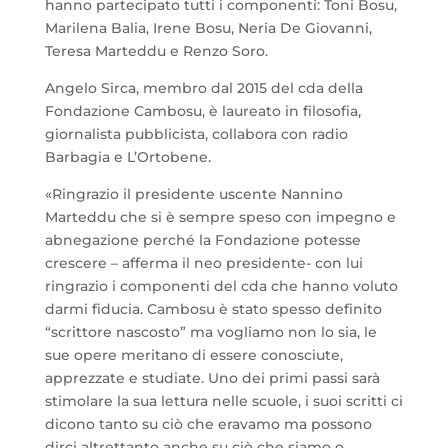
hanno partecipato tutti i componenti: Toni Bosu,
Marilena Balia, Irene Bosu, Neria De Giovanni,
Teresa Marteddu e Renzo Soro.
Angelo Sirca, membro dal 2015 del cda della
Fondazione Cambosu, è laureato in filosofia,
giornalista pubblicista, collabora con radio
Barbagia e L’Ortobene.
«Ringrazio il presidente uscente Nannino
Marteddu che si è sempre speso con impegno e
abnegazione perché la Fondazione potesse
crescere – afferma il neo presidente- con lui
ringrazio i componenti del cda che hanno voluto
darmi fiducia. Cambosu è stato spesso definito
“scrittore nascosto” ma vogliamo non lo sia, le
sue opere meritano di essere conosciute,
apprezzate e studiate. Uno dei primi passi sarà
stimolare la sua lettura nelle scuole, i suoi scritti ci
dicono tanto su ciò che eravamo ma possono
dirci altrettanto anche su ciò che siamo o